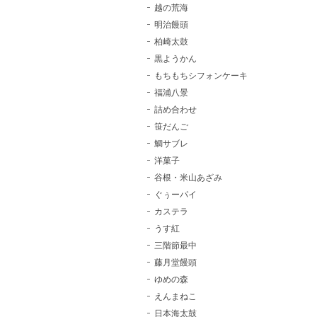
越の荒海
明治饅頭
柏崎太鼓
黒ようかん
もちもちシフォンケーキ
福浦八景
詰め合わせ
笹だんご
鯛サブレ
洋菓子
谷根・米山あざみ
ぐぅーパイ
カステラ
うす紅
三階節最中
藤月堂饅頭
ゆめの森
えんまねこ
日本海太鼓