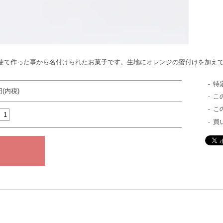
使て作った事から名付けられたお菓子です。生地にオレンジの蜜付けを加え
特
円(内税)
こ
こ
買